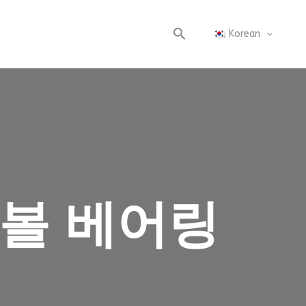
검
Korean
색
 볼 베어링