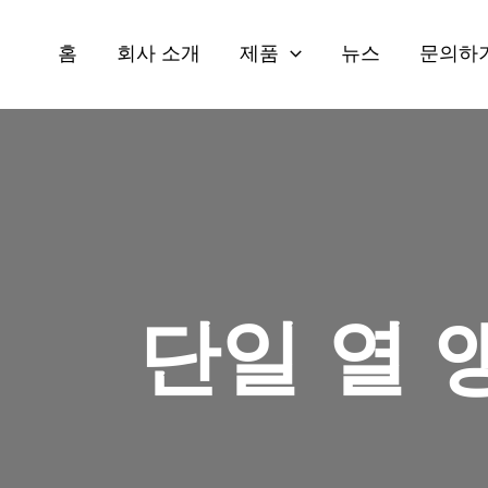
콘
텐
홈
회사 소개
제품
뉴스
문의하
츠
로
건
너
뛰
기
단일 열 