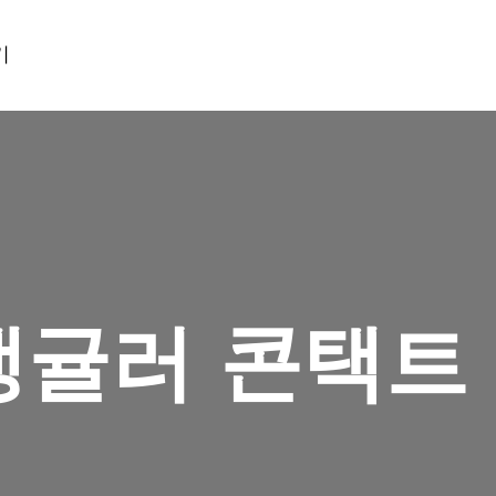
기
앵귤러 콘택트