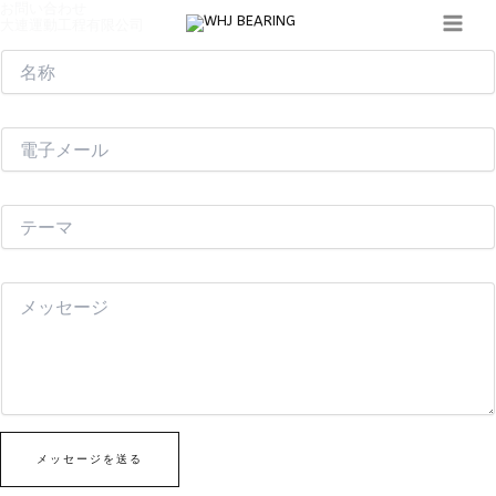
お問い合わせ
内
大連運動工程有限公司
容
を
ス
キ
ッ
プ
メッセージを送る