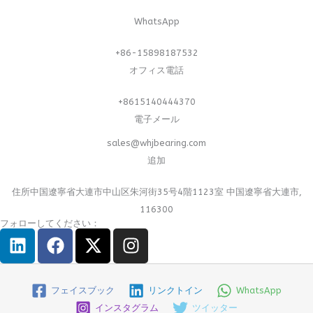
WhatsApp
+86-15898187532
オフィス電話
+8615140444370
電子メール
sales@whjbearing.com
追加
住所中国遼寧省大連市中山区朱河街35号4階1123室 中国遼寧省大連市,
116300
フォローしてください：
リ
フ
エ
イ
ン
ェ
ッ
ン
ク
イ
ク
ス
ト
ス
ス
タ
フェイスブック
リンクトイン
WhatsApp
イ
ブ
・
グ
インスタグラム
ツイッター