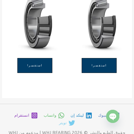
استفسر!
استفسر!
فيسبوك
لينكد إن
واتساب
انستقرام
تويتر
دردشة
مفتوحة
حقوق الطبع والنشر © 2026 WHJ BEARING | مدعوم من WHJ