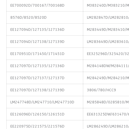
EE700092D/700167/700168D
M383240D/M383210/
8576D/8520/8520D
LM282847D/LM282810
EE127094D/127135/127136D
M283449D/M283410/
EE127094D/127138/127139D
LM283649D/LM283610
EE170951D/171450/171451D
EE325296D/325420/3
EE127097D/127135/127136D
M284148DW/M284111
EE127097D/127137/127137D
M284249D/M284210/
EE127097D/127138/127139D
3806/780/HCC9
LM247748D/LM247710/LM247710D
M285848D/0285810/M
EE126096D/126150/126151D
EE631325DW/631470/
EE220975D/221575/221576D
LM286249D/LM286210