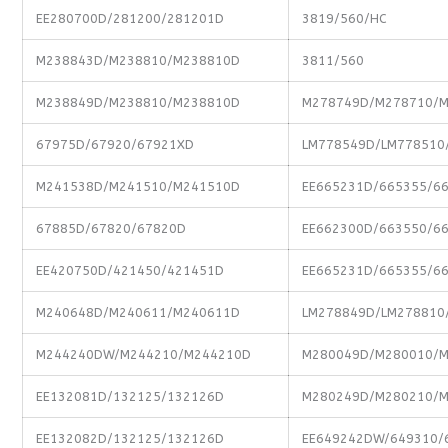
EE280700D/281200/281201D
3819/560/HC
M238843D/M238810/M238810D
3811/560
M238849D/M238810/M238810D
M278749D/M278710/
67975D/67920/67921XD
LM778549D/LM778510
M241538D/M241510/M241510D
EE665231D/665355/6
67885D/67820/67820D
EE662300D/663550/6
EE420750D/421450/421451D
EE665231D/665355/6
M240648D/M240611/M240611D
LM278849D/LM278810
M244240DW/M244210/M244210D
M280049D/M280010/
EE132081D/132125/132126D
M280249D/M280210/
EE132082D/132125/132126D
EE649242DW/649310/