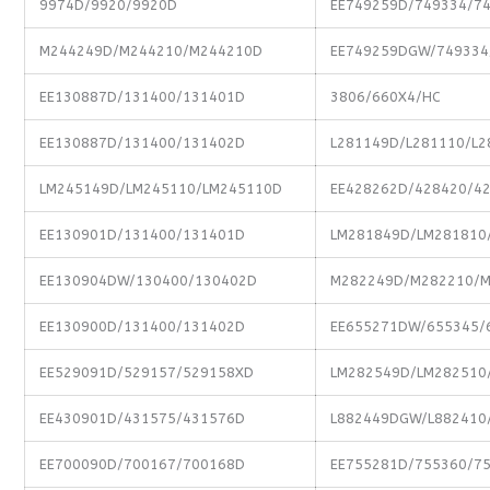
9974D/9920/9920D
EE749259D/749334/7
M244249D/M244210/M244210D
EE749259DGW/749334
EE130887D/131400/131401D
3806/660X4/HC
EE130887D/131400/131402D
L281149D/L281110/L2
LM245149D/LM245110/LM245110D
EE428262D/428420/4
EE130901D/131400/131401D
LM281849D/LM281810
EE130904DW/130400/130402D
M282249D/M282210/
EE130900D/131400/131402D
EE655271DW/655345/
EE529091D/529157/529158XD
LM282549D/LM282510
EE430901D/431575/431576D
L882449DGW/L882410
EE700090D/700167/700168D
EE755281D/755360/7