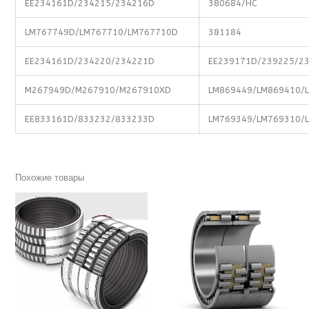
EE234161D/234215/234216D
380684/HC
LM767749D/LM767710/LM767710D
381184
EE234161D/234220/234221D
EE239171D/239225/2
M267949D/M267910/M267910XD
LM869449/LM869410/
EE833161D/833232/833233D
LM769349/LM769310/
Похожие товары