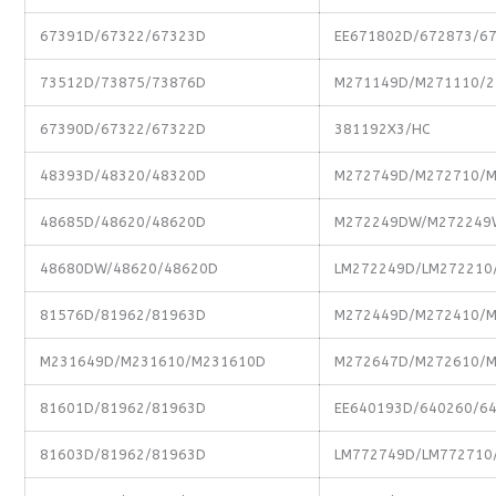
67391D/67322/67323D
EE671802D/672873/6
73512D/73875/73876D
M271149D/M271110/2
67390D/67322/67322D
381192X3/HC
48393D/48320/48320D
M272749D/M272710/
48685D/48620/48620D
M272249DW/M272249
48680DW/48620/48620D
LM272249D/LM272210
81576D/81962/81963D
M272449D/M272410/
M231649D/M231610/M231610D
M272647D/M272610/
81601D/81962/81963D
EE640193D/640260/6
81603D/81962/81963D
LM772749D/LM772710