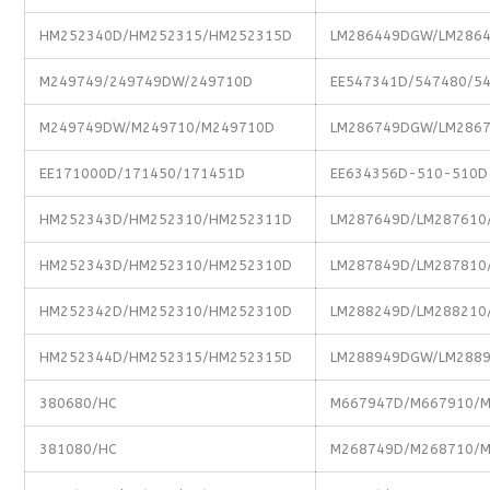
HM252340D/HM252315/HM252315D
LM286449DGW/LM2864
M249749/249749DW/249710D
EE547341D/547480/5
M249749DW/M249710/M249710D
LM286749DGW/LM2867
EE171000D/171450/171451D
EE634356D-510-510D
HM252343D/HM252310/HM252311D
LM287649D/LM287610
HM252343D/HM252310/HM252310D
LM287849D/LM287810
HM252342D/HM252310/HM252310D
LM288249D/LM288210
HM252344D/HM252315/HM252315D
LM288949DGW/LM2889
380680/HC
M667947D/M667910/
381080/HC
M268749D/M268710/