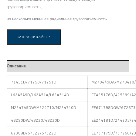
грузоподъемность,
но несколько меньшая радиальная грузоподъемность.
ЗАПРАШИВАЙТЕ!
Описание
71451D/71750/71751D
M270449DA/M270410
L624549D/L624514/L624514D
EE425176D/425299/4
M224749DW/M224710/M224710D
EE671798DGW/672873
48290DW/48220/48220D
EE244181D/244235/2
67388D/67322/67322D
EE737179D/737260/7