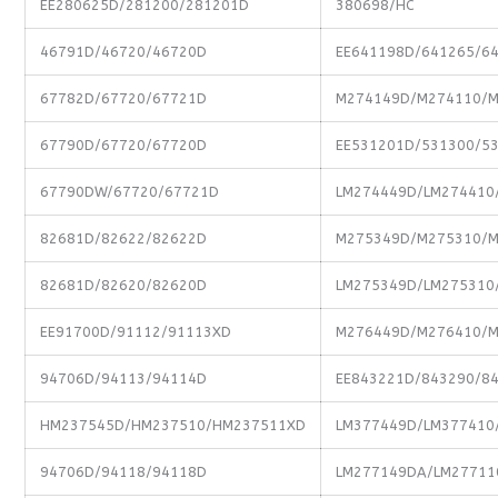
EE280625D/281200/281201D
380698/HC
46791D/46720/46720D
EE641198D/641265/6
67782D/67720/67721D
M274149D/M274110/
67790D/67720/67720D
EE531201D/531300/5
67790DW/67720/67721D
LM274449D/LM274410
82681D/82622/82622D
M275349D/M275310/
82681D/82620/82620D
LM275349D/LM275310
EE91700D/91112/91113XD
M276449D/M276410/
94706D/94113/94114D
EE843221D/843290/8
HM237545D/HM237510/HM237511XD
LM377449D/LM377410
94706D/94118/94118D
LM277149DA/LM27711